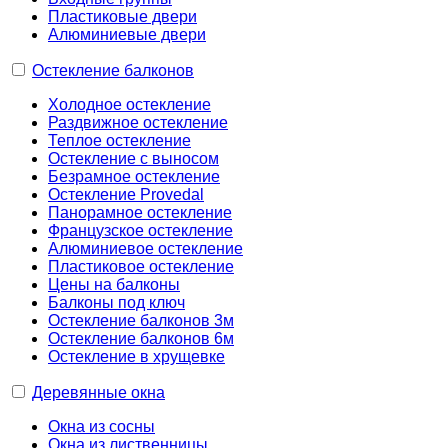
Пластиковые двери
Алюминиевые двери
Остекление балконов
Холодное остекление
Раздвижное остекление
Теплое остекление
Остекление с выносом
Безрамное остекление
Остекление Provedal
Панорамное остекление
Французское остекление
Алюминиевое остекление
Пластиковое остекление
Цены на балконы
Балконы под ключ
Остекление балконов 3м
Остекление балконов 6м
Остекление в хрущевке
Деревянные окна
Окна из сосны
Окна из лиственницы