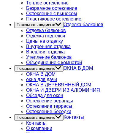
Теплое остекление
Безрамное остекление
Остекление с выносом
Пластиковое остекление
Отделка балконов
Показывать подменю
Отделка балконов
Отделка под ключ
Цены на отделку
Внутренняя отделка
Внешняя отделка
Утепление балконов
Объединение с комнатой
ОКНА В ДОМ
Показывать подменю
ОКНА В ДОМ
окна для дачи
ОКНА В ДЕРЕВЯННЫЙ ДОМ
ОКНА И ДВЕРИ ИЗ АЛЮМИНИЯ
Обсада для окон
Остекление веранды
Остекление террасы
Остекление беседки
Контакты
Показывать подменю
Контакты
О компании